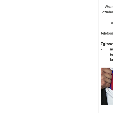
Wsze
działa
e
telefon
Zgłosz
-
a
-
t
-
k