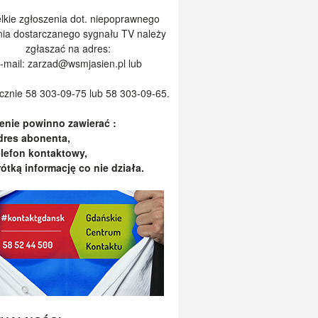
lkie zgłoszenia dot. niepoprawnego
nia dostarczanego sygnału TV należy
zgłaszać na adres:
-mail:
zarzad@wsmjasien.pl
lub
icznie 58 303-09-75 lub 58 303-09-65.
enie powinno zawierać :
dres abonenta,
elefon kontaktowy,
rótką informację co nie działa.