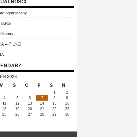
UALNOŚCI
arg ograniczony
TARG
fikatory
A – PILNE!
GA
LENDARZ
IEŃ 2026
W
Ś
C
P
S
N
1
2
4
5
6
7
8
9
11
12
13
14
15
16
18
19
20
21
22
23
25
26
27
28
29
30