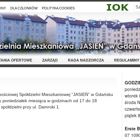
ONY
DLA CZŁONKÓW
POLITYKA COOKIES
YTANIA OFERTOWE
ZARZĄD
RADA NADZORCZA
REGULAMINY
GODZI
poniedz
ościowej Spółdzielni Mieszkaniowej “JASIEŃ” w Gdańsku
wtorek 
y poniedziałek miesiąca w godzinach od 17 do 18
środa 
 spółdzielni przy ul. Damroki 1.
czwarte
piątek 
Erste 
07 109