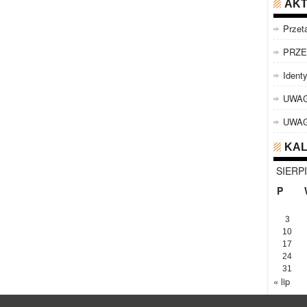
AKT
Przet
PRZE
Identy
UWAG
UWA
KA
SIERP
P
3
10
17
24
31
« lip