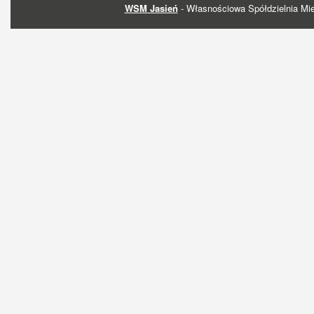
WSM Jasień
- Własnościowa Spółdzielnia Mi