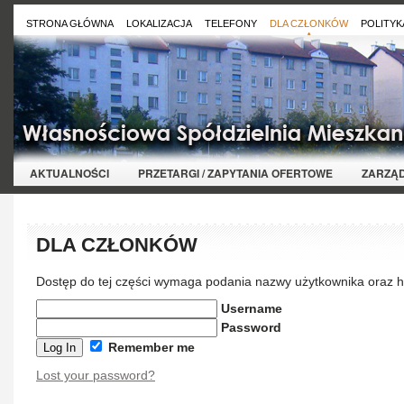
STRONA GŁÓWNA
LOKALIZACJA
TELEFONY
DLA CZŁONKÓW
POLITYK
AKTUALNOŚCI
PRZETARGI / ZAPYTANIA OFERTOWE
ZARZĄ
DLA CZŁONKÓW
Dostęp do tej części wymaga podania nazwy użytkownika oraz h
Username
Password
Remember me
Lost your password?