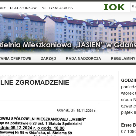
ONY
DLA CZŁONKÓW
POLITYKA COOKIES
YTANIA OFERTOWE
ZARZĄD
RADA NADZORCZA
REGULAMINY
GODZI
LNE ZGROMADZENIE
poniedz
wtorek 
środa 
czwarte
piątek 
Erste 
07 109