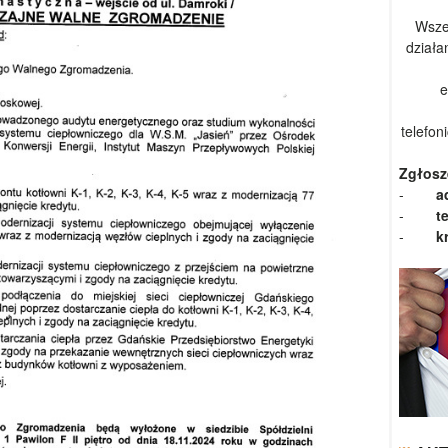
Wsze
działa
e
telefon
Zgłosz
-
a
-
t
-
k