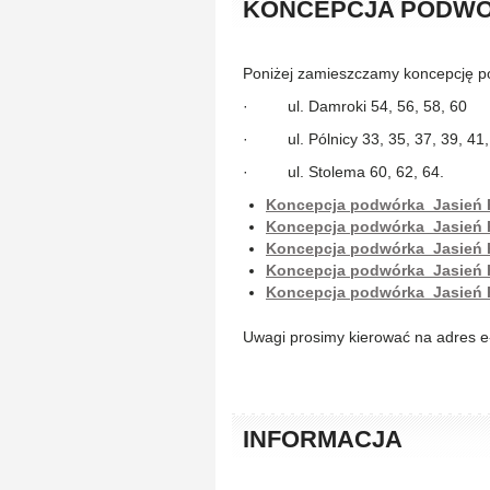
KONCEPCJA PODW
Poniżej zamieszczamy koncepcję p
· ul. Damroki 54, 56, 58, 60
· ul. Pólnicy 33, 35, 37, 39, 41,
· ul. Stolema 60, 62, 64.
Koncepcja podwórka_Jasień P
Koncepcja podwórka_Jasień P
Koncepcja podwórka_Jasień 
Koncepcja podwórka_Jasień 
Koncepcja podwórka_Jasień 
Uwagi prosimy kierować na adres e
INFORMACJA