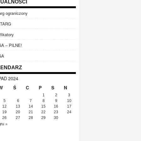
UALNOŚCI
arg ograniczony
TARG
fikatory
A – PILNE!
GA
LENDARZ
PAD 2024
W
Ś
C
P
S
N
1
2
3
5
6
7
8
9
10
12
13
14
15
16
17
19
20
21
22
23
24
26
27
28
29
30
gru »