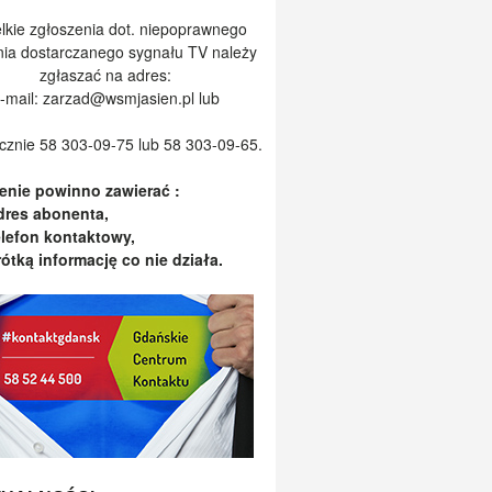
lkie zgłoszenia dot. niepoprawnego
nia dostarczanego sygnału TV należy
zgłaszać na adres:
-mail:
zarzad@wsmjasien.pl
lub
icznie 58 303-09-75 lub 58 303-09-65.
enie powinno zawierać :
dres abonenta,
elefon kontaktowy,
rótką informację co nie działa.