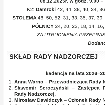
08.12.2025r. w godz. 9.00 –
K2:
Damroki
42, 44, 38, 40, 34, 36
STOLEMA
48, 50, 52, 31, 33, 35, 37, 39,
PÓLNICY
24, 20, 22, 18, 14, 16,
ZA UTRUDNIENIA PRZEPRA
Dodano
SKŁAD RADY NADZORCZEJ
kadencja na lata 2026
–
2
Anna Warno – Przewodnicząca Rady N
Sławomir Seroczyński – Zastępca P
Rady Nadzorczej,
Mirosław Dawidczyk – Członek Rady N