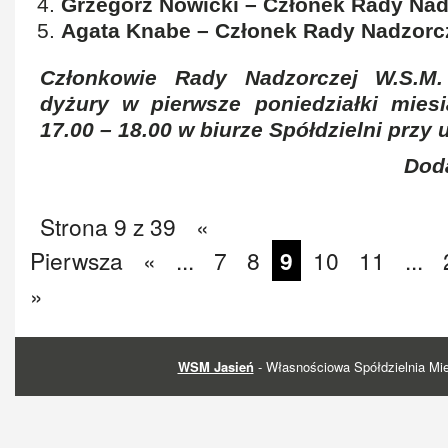
Grzegorz Nowicki – Członek Rady Nad
Agata Knabe – Członek Rady Nadzorcz
Członkowie Rady Nadzorczej W.S.M.
dyżury w pierwsze poniedziałki mies
17.00 – 18.00 w biurze Spółdzielni przy
Doda
Strona 9 z 39
«
Pierwsza
«
...
7
8
9
10
11
...
»
WSM Jasień
- Własnościowa Spółdzielnia Mi